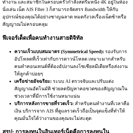
ทำงาน และสมาชิกในครอบครัวกำลังสตรีมหนัง 4K อยู่ในห้อง
นั่งเล่น เน็ต AIS Fibre 3 ก็สามารถจัดสรร Bandwidth ให้กับ
อุปกรณ์ของคุณได้อย่างชาญฉลาด หมดกังวลเรื่องเน็ตช้าหรือ
สัญญาณไม่ครอบคลุม
ฟีเจอร์เด็ดเพื่อคนทำงานสายดิจิทัล
ความเร็วแบบสมมาตร (Symmetrical Speed):
รองรับการ
อัปโหลดที่เร็วเท่ากับการดาวน์โหลด เหมาะมากสำหรับ
คนทำคอนเทนต์ที่ต้องอัปงานลงโซเชียลมีเดียหรือส่งงาน
ให้ลูกค้าบ่อยๆ
เครือข่ายอัจฉริยะ:
ระบบ AI ตรวจจับและปรับแต่ง
สัญญาณอัตโนมัติ ช่วยลดปัญหาคอขวดของสัญญาณใน
ช่วงเวลาที่มีการใช้งานหนาแน่น
บริการหลังการขายที่รวดเร็ว:
สำหรับคนทำงานที่เวลาคือ
เงิน บริการจาก AIS ที่ดูแลรวดเร็วถือเป็นจุดแข็งที่ทำให้
คุณมั่นใจได้ว่างานของคุณจะไม่สะดุด
สรุป: การลงทุนในอินเทอร์เน็ตคือการลงทุนใน